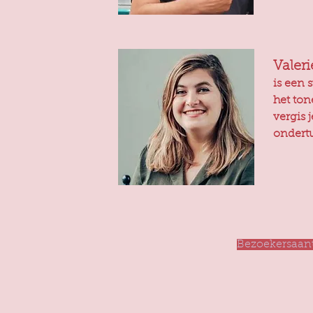
Valeri
is een s
het to
vergis 
ondert
Bezoekersaant