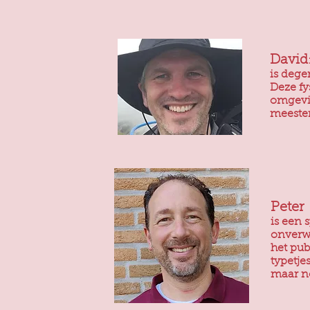
David
is dege
Deze fys
omgevin
meeste
Peter
is een 
onverwa
het pub
typetje
maar no