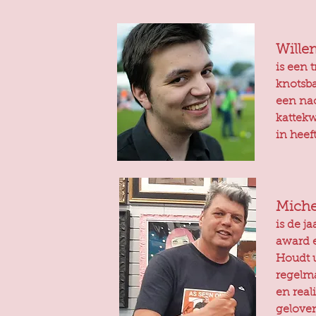
Wille
is een 
knotsba
een nac
kattekw
in heeft
Miche
is de j
award e
Houdt u
regelma
en real
geloven