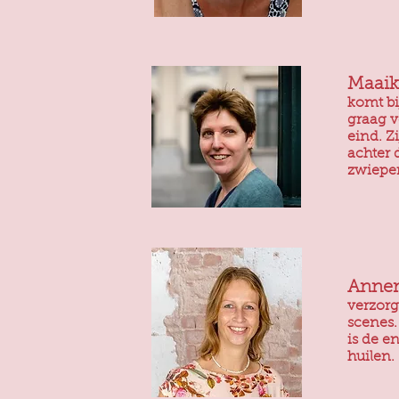
Maaik
komt bi
graag v
eind. Z
achter 
zwieper
Anne
verzorg
scenes.
is de e
huilen.