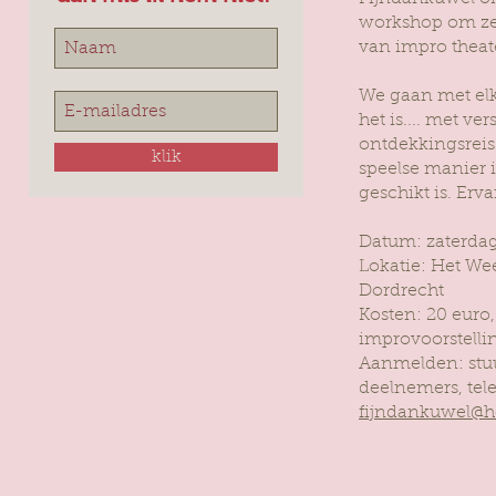
workshop om zel
van impro theate
We gaan met elk
het is.... met v
ontdekkingsreis
klik
speelse manier 
geschikt is. Erva
Datum: zaterdag
Lokatie: Het Wee
Dordrecht
Kosten: 20 euro,
improvoorstell
Aanmelden: stuu
deelnemers, te
fijndankuwel@h