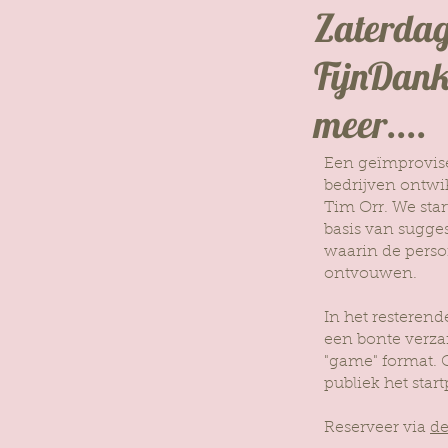
Zaterdag 
FijnDank
meer....
Een geïmprovise
bedrijven ontwi
Tim Orr. We sta
basis van sugges
waarin de perso
ontvouwen.
In het resteren
een bonte verza
"game" format. 
publiek het star
Reserveer via
de