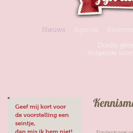
Nieuws
Agenda
Reserve
Dordts geïm
Volgende voors
Kennism
Geef mij kort voor
de voorstelling een
seintje,
dan mis ik hem niet!
Fijndankuwel or